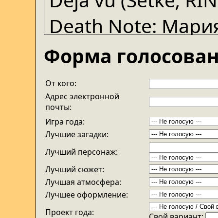
Death Note: Мари
Яна; INSTEAD)
Форма голосован
Escape The Toilet
От кого:
Петр Косых; INST
Адрес электронной
почты:
FLYTIME: За молок
Игра года:
Лучшие загадки:
IF cubed (Cheshire
Лучший персонаж:
Лучший сюжет:
La Villa Esperance
Лучшая атмосфера:
Лучшее оформление:
Roboto (y4n; RIN
Проект года:
Cвой вариант: