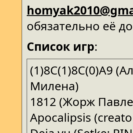
homyak2010@gma
обязательно её д
Список игр
:
(1)8C(1)8C(0)A9 (А
Милена)
1812 (Жорж Павле
Apocalipsis (creato
Deja vu (Setke; R